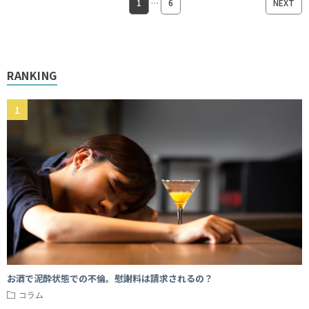
1
…
6
NEXT
RANKING
お酒で泥酔状態での不倫。慰謝料は請求されるの？
コラム