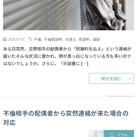
2026.07.01
不倫
,
不倫慰謝料
,
弁護士
,
慰謝料
,
減額
ある日突然、交際相手の配偶者から「慰謝料を払え」という連絡が
届いた――そんな状況に置かれ、頭が真っ白になっている方も多いので
はないでしょうか。さらに、「示談書に […]
続きを読む
不倫相手の配偶者から突然連絡が来た場合の
対応
コラム