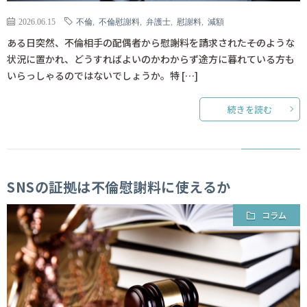
2026.06.15
不倫
,
不倫慰謝料
,
弁護士
,
慰謝料
,
減額
ある日突然、不倫相手の配偶者から慰謝料を請求された――そのような
状況に置かれ、どうすればよいのかわからず途方に暮れている方も
いらっしゃるのではないでしょうか。特 […]
続きを読む
SNSの証拠は不倫慰謝料に使えるか
コラム