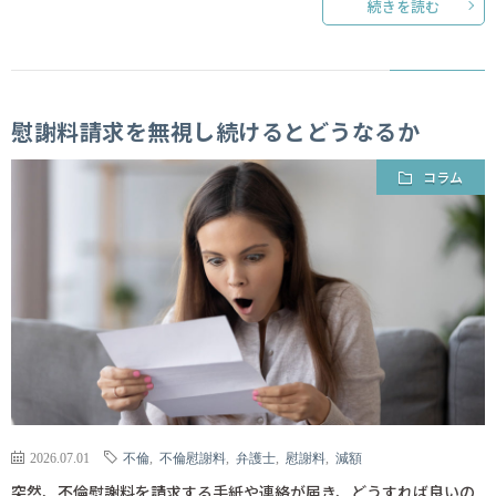
続きを読む
慰謝料請求を無視し続けるとどうなるか
コラム
2026.07.01
不倫
,
不倫慰謝料
,
弁護士
,
慰謝料
,
減額
突然、不倫慰謝料を請求する手紙や連絡が届き、どうすれば良いの