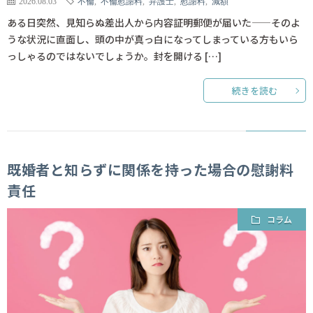
2026.08.03
不倫
,
不倫慰謝料
,
弁護士
,
慰謝料
,
減額
ある日突然、見知らぬ差出人から内容証明郵便が届いた——そのよ
うな状況に直面し、頭の中が真っ白になってしまっている方もいら
っしゃるのではないでしょうか。封を開ける […]
続きを読む
既婚者と知らずに関係を持った場合の慰謝料
責任
コラム