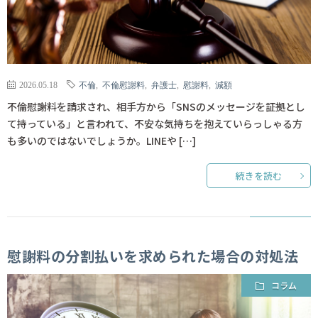
2026.05.18
不倫
,
不倫慰謝料
,
弁護士
,
慰謝料
,
減額
不倫慰謝料を請求され、相手方から「SNSのメッセージを証拠とし
て持っている」と言われて、不安な気持ちを抱えていらっしゃる方
も多いのではないでしょうか。LINEや […]
続きを読む
慰謝料の分割払いを求められた場合の対処法
コラム